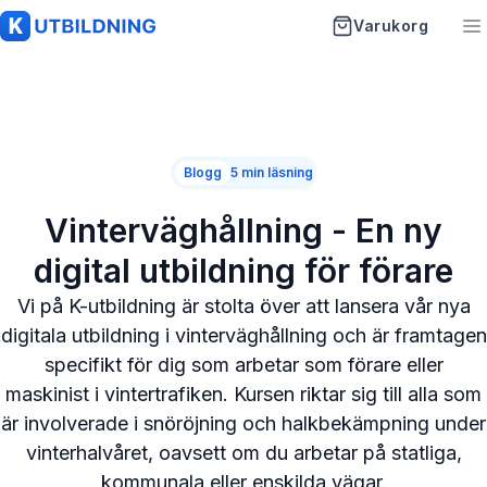
Varukorg
K-Utbildning
Startsida
Blogg
5 min läsning
Utbildningar
Vinterväghållning - En ny
Artiklar
digital utbildning för förare
Vanliga frågor
Vi på K-utbildning är stolta över att lansera vår nya
digitala utbildning i vinterväghållning och är framtagen
Om oss
specifikt för dig som arbetar som förare eller
maskinist i vintertrafiken. Kursen riktar sig till alla som
Kontakt
är involverade i snöröjning och halkbekämpning under
vinterhalvåret, oavsett om du arbetar på statliga,
kommunala eller enskilda vägar.