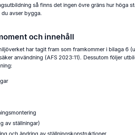
ningsutbildning så finns det ingen övre gräns hur höga 
d du avser bygga.
 moment och innehåll
ljöverket har tagit fram som framkommer i bilaga 6 (ut
– säker användning (AFS 2023:11). Dessutom följer ut
dning:
ngar
lningsmontering
 av ställningar)
ng och ändring av ställningskonstruktioner