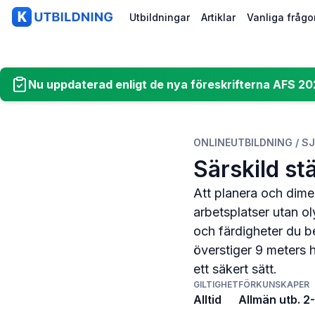
Utbildningar
Artiklar
Vanliga frågo
K-Utbildning
Nu uppdaterad enligt de nya föreskrifterna AFS 20
Startsida
Utbildningar
ONLINEUTBILDNING / S
Artiklar
Särskild st
Vanliga frågor
Att planera och dimen
arbetsplatser utan ol
Om oss
och färdigheter du b
överstiger 9 meters h
Kontakt
ett säkert sätt.
GILTIGHET
FÖRKUNSKAPER
Alltid
Allmän utb. 2