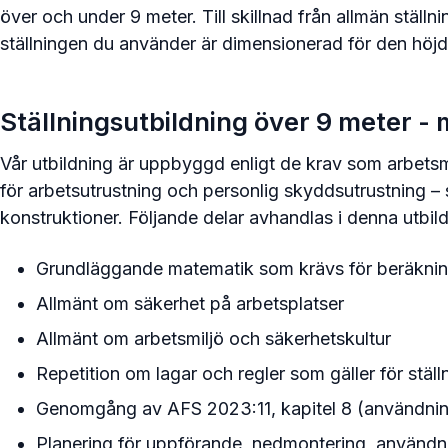
över och under 9 meter. Till skillnad från allmän ställ
ställningen du använder är dimensionerad för den höj
Ställningsutbildning över 9 meter -
Vår utbildning är uppbyggd enligt de krav som arbetsmi
för arbetsutrustning och personlig skyddsutrustning 
konstruktioner. Följande delar avhandlas i denna utbil
Grundläggande matematik som krävs för beräkni
Allmänt om säkerhet på arbetsplatser
Allmänt om arbetsmiljö och säkerhetskultur
Repetition om lagar och regler som gäller för stäl
Genomgång av AFS 2023:11, kapitel 8 (användning
Planering för uppförande, nedmontering, användni