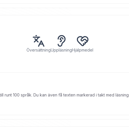
Översättning
Uppläsning
Hjälpmedel
 till runt 100 språk. Du kan även få texten markerad i takt med läsn