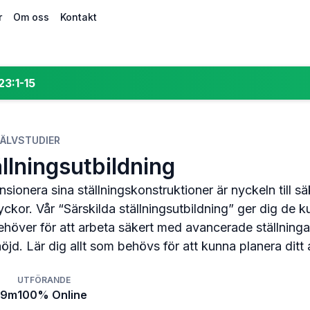
r
Om oss
Kontakt
23:1-15
JÄLVSTUDIER
ällningsutbildning
sionera sina ställningskonstruktioner är nyckeln till sä
yckor. Vår “Särskilda ställningsutbildning” ger dig de 
ehöver för att arbeta säkert med avancerade ställning
öjd. Lär dig allt som behövs för att kunna planera ditt
UTFÖRANDE
-9m
100% Online