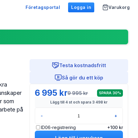
Företagsportal
Logga in
Varukorg
Testa kostnadsfritt
Så gör du ett köp
kra
6 995 kr
kunskaper
9 995 kr
SPARA
30
%
ar som
Lägg till
4
st och spara
3 498 kr
 arbete på
-
+
ID06-registrering
+
100
kr