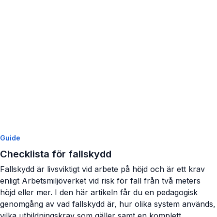
Visa artikel
Guide
Checklista för fallskydd
Fallskydd är livsviktigt vid arbete på höjd och är ett krav
enligt Arbetsmiljöverket vid risk för fall från två meters
höjd eller mer. I den här artikeln får du en pedagogisk
genomgång av vad fallskydd är, hur olika system används,
vilka utbildningskrav som gäller samt en komplett