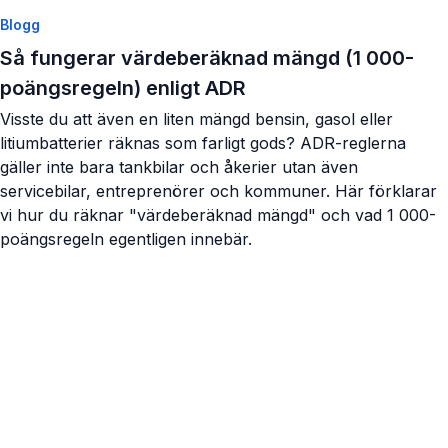
Blogg
Så fungerar värdeberäknad mängd (1 000-
poängsregeln) enligt ADR
Visste du att även en liten mängd bensin, gasol eller
litiumbatterier räknas som farligt gods? ADR-reglerna
gäller inte bara tankbilar och åkerier utan även
servicebilar, entreprenörer och kommuner. Här förklarar
vi hur du räknar "värdeberäknad mängd" och vad 1 000-
poängsregeln egentligen innebär.
Visa artikel