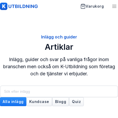
Varukorg
K-Utbildning
Startsida
Inlägg och guider
Artiklar
Utbildningar
Artiklar
Inlägg, guider och svar på vanliga frågor inom
branschen men också om K-Utbildning som företag
Vanliga frågor
och de tjänster vi erbjuder.
Om oss
Kontakt
Alla inlägg
Kundcase
Blogg
Quiz
Visa artikel