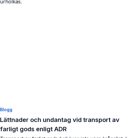
urholkas.
Visa artikel
Blogg
Lättnader och undantag vid transport av
farligt gods enligt ADR