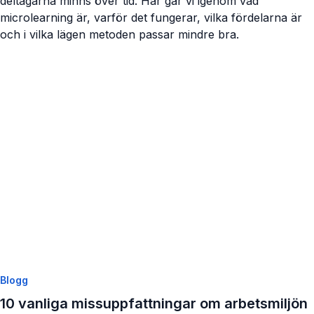
deltagarna minns över tid. Här går vi igenom vad
microlearning är, varför det fungerar, vilka fördelarna är
och i vilka lägen metoden passar mindre bra.
Visa artikel
Blogg
10 vanliga missuppfattningar om arbetsmiljön