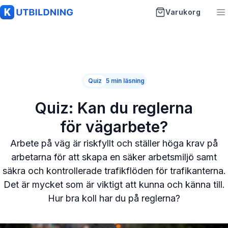
Varukorg
K-Utbildning
Startsida
Quiz
5 min läsning
Utbildningar
Quiz: Kan du reglerna
Artiklar
för vägarbete?
Vanliga frågor
Arbete på väg är riskfyllt och ställer höga krav på
arbetarna för att skapa en säker arbetsmiljö samt
Om oss
säkra och kontrollerade trafikflöden för trafikanterna.
Det är mycket som är viktigt att kunna och känna till.
Kontakt
Hur bra koll har du på reglerna?