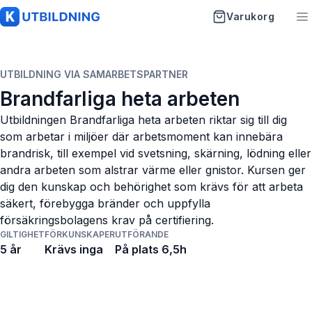
Varukorg
K-Utbildning
UTBILDNING VIA SAMARBETSPARTNER
Startsida
Brandfarliga heta arbeten
Utbildningen Brandfarliga heta arbeten riktar sig till dig
Utbildningar
som arbetar i miljöer där arbetsmoment kan innebära
brandrisk, till exempel vid svetsning, skärning, lödning eller
Artiklar
andra arbeten som alstrar värme eller gnistor. Kursen ger
dig den kunskap och behörighet som krävs för att arbeta
Vanliga frågor
säkert, förebygga bränder och uppfylla
försäkringsbolagens krav på certifiering.
Om oss
GILTIGHET
FÖRKUNSKAPER
UTFÖRANDE
5 år
Krävs inga
På plats 6,5h
Kontakt