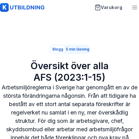
Varukorg
K-Utbildning
Startsida
Blogg
5 min läsning
Utbildningar
Översikt över alla
Artiklar
AFS (2023:1-15)
Vanliga frågor
Arbetsmiljöreglerna i Sverige har genomgått en av de
största förändringarna någonsin. Från att tidigare ha
Om oss
bestått av ett stort antal separata föreskrifter är
regelverket nu samlat i en ny, mer överskådlig
Kontakt
struktur. För dig som är arbetsgivare, chef,
skyddsombud eller arbetar med arbetsmiljöfrågor
innebär det både förenklingar och nya krav på