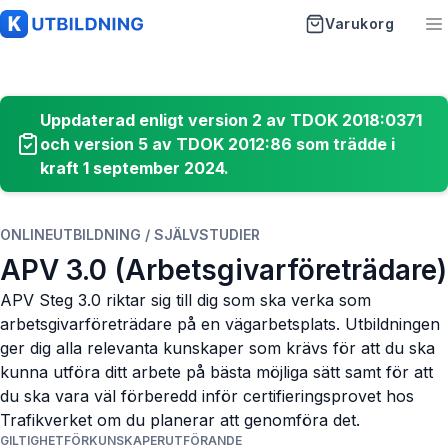
Varukorg
K-Utbildning
Uppdaterad enligt version 2 av TDOK 2018:0371
Startsida
och version 5 av TDOK 2012:86 som trädde i
kraft 1 september 2024.
Utbildningar
Artiklar
ONLINEUTBILDNING / SJÄLVSTUDIER
APV 3.0 (Arbetsgivarföreträdare)
Vanliga frågor
APV Steg 3.0 riktar sig till dig som ska verka som
Om oss
arbetsgivarföreträdare på en vägarbetsplats. Utbildningen
ger dig alla relevanta kunskaper som krävs för att du ska
Kontakt
kunna utföra ditt arbete på bästa möjliga sätt samt för att
du ska vara väl förberedd inför certifieringsprovet hos
Trafikverket om du planerar att genomföra det.
GILTIGHET
FÖRKUNSKAPER
UTFÖRANDE