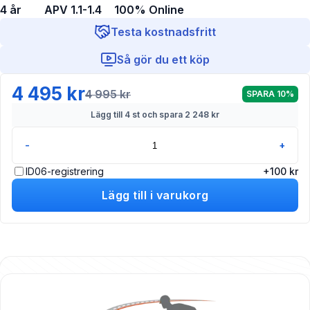
4 år
APV 1.1-1.4
100% Online
Testa kostnadsfritt
Så gör du ett köp
4 495 kr
4 995 kr
SPARA
10
%
Lägg till
4
st och spara
2 248 kr
-
+
ID06-registrering
+
100
kr
Lägg till i varukorg