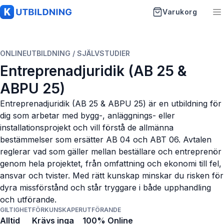
Varukorg
K-Utbildning
ONLINEUTBILDNING / SJÄLVSTUDIER
Startsida
Entreprenadjuridik (AB 25 &
ABPU 25)
Utbildningar
Entreprenadjuridik (AB 25 & ABPU 25) är en utbildning för
Artiklar
dig som arbetar med bygg-, anläggnings- eller
installationsprojekt och vill förstå de allmänna
Vanliga frågor
bestämmelser som ersätter AB 04 och ABT 06. Avtalen
reglerar vad som gäller mellan beställare och entreprenör
Om oss
genom hela projektet, från omfattning och ekonomi till fel,
ansvar och tvister. Med rätt kunskap minskar du risken för
Kontakt
dyra missförstånd och står tryggare i både upphandling
och utförande.
GILTIGHET
FÖRKUNSKAPER
UTFÖRANDE
Alltid
Krävs inga
100% Online